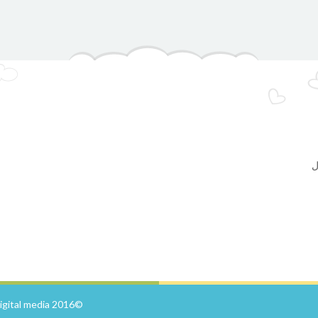
ل
gital media
©2016 UCMAS Palestine - Service provided by :