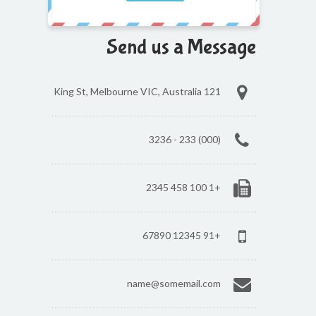
Send us a Message
121 King St, Melbourne VIC, Australia
(000) 233 - 3236
+1 100 458 2345
+91 12345 67890
name@somemail.com