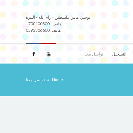
يوسي ماس فلسطين - رام الله - البيرة
هاتف : 1700400500
هاتف :0595306600
التسجيل
تواصل معنا
Home
تواصل معنا