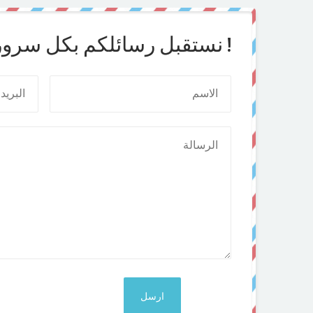
نستقبل رسائلكم بكل سرور !